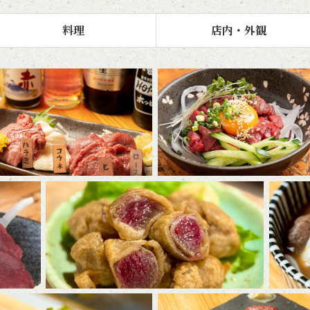
料理
店内・外観