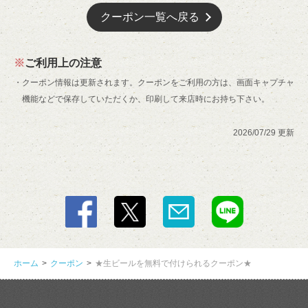
この店舗情報をシェアする
クーポン一覧へ戻る
★生ビールを無料で付けられるクーポン★ | 大衆馬肉酒場
ジョッキー 柏 はなれ店
ご利用上の注意
千葉県柏市柏２丁目11-6
クーポン情報は更新されます。クーポンをご利用の方は、画面キャプチャ
https://akr4818951124.owst.jp/coupons/222916419
機能などで保存していただくか、印刷して来店時にお持ち下さい。
お店情報をコピー
2026/07/29 更新
閉じる
ホーム
クーポン
★生ビールを無料で付けられるクーポン★